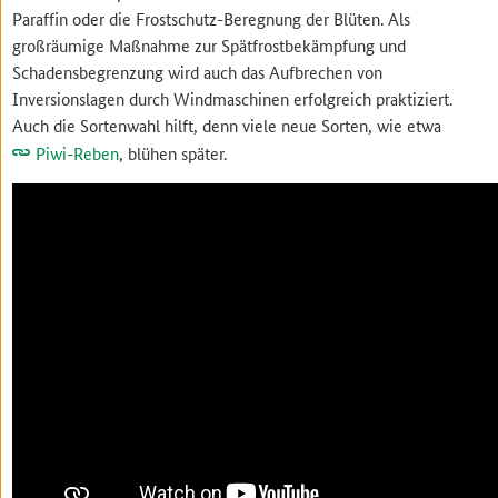
Paraffin oder die Frostschutz-Beregnung der Blüten. Als
großräumige Maßnahme zur Spätfrostbekämpfung und
Schadensbegrenzung wird auch das Aufbrechen von
Inversionslagen durch Windmaschinen erfolgreich praktiziert.
Auch die Sortenwahl hilft, denn viele neue Sorten, wie etwa
Piwi-Reben
, blühen später.