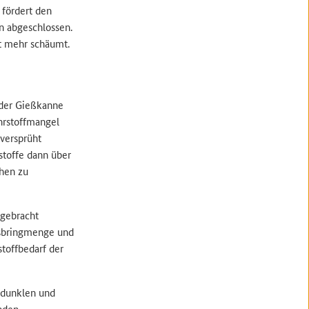
 fördert den
n abgeschlossen.
t mehr schäumt.
 der Gießkanne
hrstoffmangel
 versprüht
stoffe dann über
chen zu
sgebracht
Ausbringmenge und
toffbedarf der
 dunklen und
enden