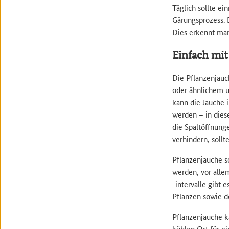
Täglich sollte ei
Gärungsprozess. 
Dies erkennt man
Einfach mit
Die Pflanzenjauc
oder ähnlichem u
kann die Jauche i
werden – in dies
die Spaltöffnunge
verhindern, soll
Pflanzenjauche s
werden, vor alle
-intervalle gibt
Pflanzen sowie d
Pflanzenjauche 
kühlen Ort für e