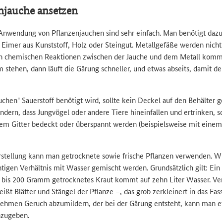
njauche ansetzen
Anwendung von Pflanzenjauchen sind sehr einfach. Man benötigt dazu 
 Eimer aus Kunststoff, Holz oder Steingut. Metallgefäße werden nich
en chemischen Reaktionen zwischen der Jauche und dem Metall komm
 stehen, dann läuft die Gärung schneller, und etwas abseits, damit de
uchen" Sauerstoff benötigt wird, sollte kein Deckel auf den Behälter 
dern, dass Jungvögel oder andere Tiere hineinfallen und ertrinken, so
nem Gitter bedeckt oder überspannt werden (beispielsweise mit eine
rstellung kann man getrocknete sowie frische Pflanzen verwenden. Wic
chtigen Verhältnis mit Wasser gemischt werden. Grundsätzlich gilt: Ei
0 bis 200 Gramm getrocknetes Kraut kommt auf zehn Liter Wasser. Ve
eißt Blätter und Stängel der Pflanze –, das grob zerkleinert in das Fa
hmen Geruch abzumildern, der bei der Gärung entsteht, kann man e
nzugeben.