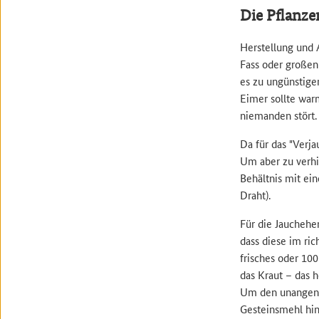
Die Pflanze
Herstellung und 
Fass oder großen
es zu ungünstig
Eimer sollte warm
niemanden stört.
Da für das "Verja
Um aber zu verhin
Behältnis mit ei
Draht).
Für die Jauchehe
dass diese im ri
frisches oder 10
das Kraut – das h
Um den unangene
Gesteinsmehl hi