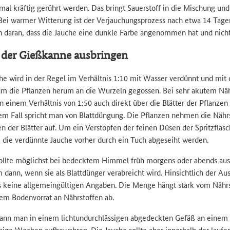
nmal kräftig gerührt werden. Das bringt Sauerstoff in die Mischung und
Bei warmer Witterung ist der Verjauchungsprozess nach etwa 14 Tage
 daran, dass die Jauche eine dunkle Farbe angenommen hat und nich
 der Gießkanne ausbringen
he wird in der Regel im Verhältnis 1:10 mit Wasser verdünnt und mit
m die Pflanzen herum an die Wurzeln gegossen. Bei sehr akutem Nä
n einem Verhältnis von 1:50 auch direkt über die Blätter der Pflanzen
em Fall spricht man von Blattdüngung. Die Pflanzen nehmen die Nähr
n der Blätter auf. Um ein Verstopfen der feinen Düsen der Spritzflas
te die verdünnte Jauche vorher durch ein Tuch abgeseiht werden.
ollte möglichst bei bedecktem Himmel früh morgens oder abends au
m dann, wenn sie als Blattdünger verabreicht wird. Hinsichtlich der 
 es keine allgemeingültigen Angaben. Die Menge hängt stark vom Nährs
em Bodenvorrat an Nährstoffen ab.
kann man in einem lichtundurchlässigen abgedeckten Gefäß an einem
inige Wochen aufbewahren. Die Jauche sollte aber innerhalb der lauf