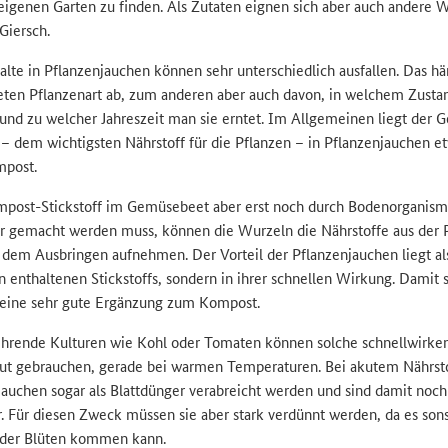
 eigenen Garten zu finden. Als Zutaten eignen sich aber auch andere W
Giersch.
alte in Pflanzenjauchen können sehr unterschiedlich ausfallen. Das h
ten Pflanzenart ab, zum anderen aber auch davon, in welchem Zustan
 und zu welcher Jahreszeit man sie erntet. Im Allgemeinen liegt der G
 – dem wichtigsten Nährstoff für die Pflanzen – in Pflanzenjauchen e
post.
post-Stickstoff im Gemüsebeet aber erst noch durch Bodenorganis
r gemacht werden muss, können die Wurzeln die Nährstoffe aus der 
 dem Ausbringen aufnehmen. Der Vorteil der Pflanzenjauchen liegt als
 enthaltenen Stickstoffs, sondern in ihrer schnellen Wirkung. Damit 
 eine sehr gute Ergänzung zum Kompost.
ehrende Kulturen wie Kohl oder Tomaten können solche schnellwirke
gut gebrauchen, gerade bei warmen Temperaturen. Bei akutem Nährs
auchen sogar als Blattdünger verabreicht werden und sind damit noch 
r. Für diesen Zweck müssen sie aber stark verdünnt werden, da es son
oder Blüten kommen kann.