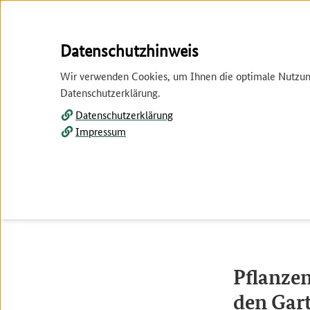
Springe
Springe
Datenschutzhinweis
zur
zum
Wir verwenden Cookies, um Ihnen die optimale Nutzung 
Hauptnavigation
Inhalt
Datenschutzerklärung.
Datenschutzerklärung
Impressum
Tier und Pflanze
Wirtschaft
Garten
Düngung und Pflanze
Pflanzen
den Gar