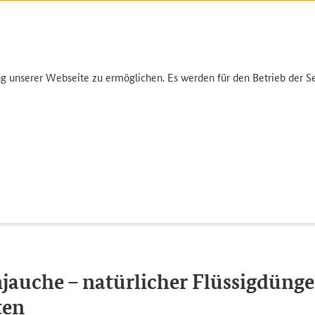
unserer Webseite zu ermöglichen. Es werden für den Betrieb der Sei
Umwelt
Garten
Einkauf
Infothek
nschutz
Düngung
Pflanzenjauche – natürlicher Flüssigdüng
jauche – natürlicher Flüssigdünge
ten