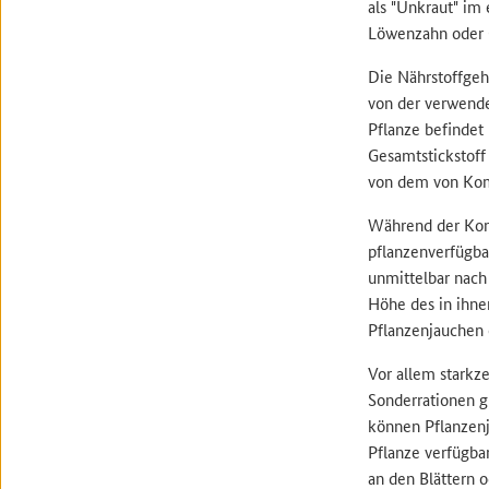
als "Unkraut" im
Löwenzahn oder 
Die Nährstoffgeh
von der verwende
Pflanze befindet
Gesamtstickstoff
von dem von Kom
Während der Kom
pflanzenverfügba
unmittelbar nach
Höhe des in ihnen
Pflanzenjauchen
Vor allem starkz
Sonderrationen 
können Pflanzenj
Pflanze verfügba
an den Blättern 