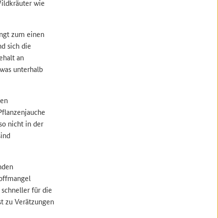
ildkräuter wie
ängt zum einen
d sich die
ehalt an
twas unterhalb
men
Pflanzenjauche
o nicht in der
sind
nden
toffmangel
schneller für die
st zu Verätzungen