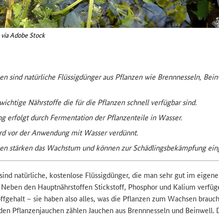
k via Adobe Stock
en sind natürliche Flüssigdünger aus Pflanzen wie Brennnesseln, Bei
wichtige Nährstoffe die für die Pflanzen schnell verfügbar sind.
ng erfolgt durch Fermentation der Pflanzenteile in Wasser.
rd vor der Anwendung mit Wasser verdünnt.
hen stärken das Wachstum und können zur Schädlingsbekämpfung ein
sind natürliche, kostenlose Flüssigdünger, die man sehr gut im eigen
Neben den Hauptnährstoffen Stickstoff, Phosphor und Kalium verfüge
ffgehalt – sie haben also alles, was die Pflanzen zum Wachsen brauc
 den Pflanzenjauchen zählen Jauchen aus Brennnesseln und Beinwell. D