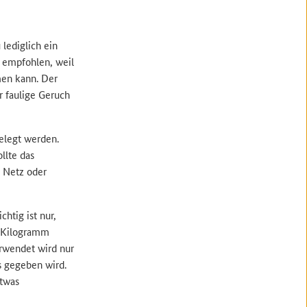
lediglich ein
t empfohlen, weil
en kann. Der
r faulige Geruch
gelegt werden.
llte das
m Netz oder
htig ist nur,
n Kilogramm
rwendet wird nur
ss gegeben wird.
twas