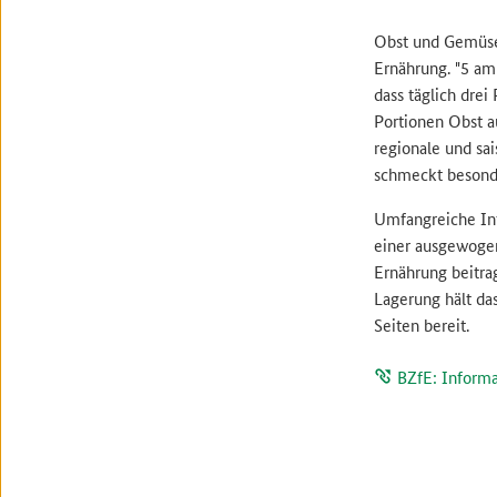
Obst und Gemüse 
Ernährung. "5 am 
dass täglich dre
Portionen Obst a
regionale und sa
schmeckt besonde
Umfangreiche In
einer ausgewoge
Ernährung beitra
Lagerung hält da
Seiten bereit.
BZfE: Inform