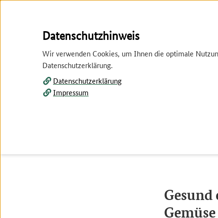
Springe
Springe
Datenschutzhinweis
zur
zum
Wir verwenden Cookies, um Ihnen die optimale Nutzung 
Hauptnavigation
Inhalt
Datenschutzerklärung.
Datenschutzerklärung
Impressum
Tier und Pflanze
Wirtschaft
Themenspecial Obst und Gemüse
Gesund 
Gemüse