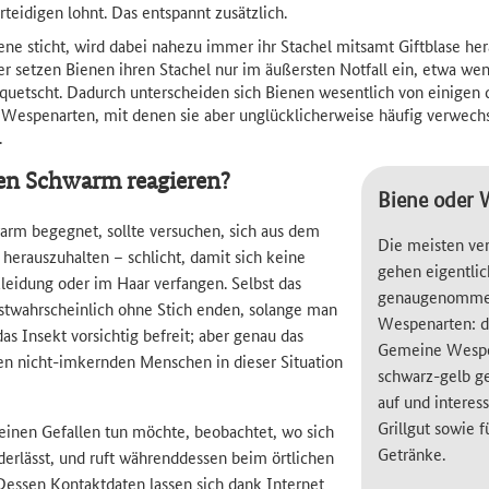
rteidigen lohnt. Das entspannt zusätzlich.
ne sticht, wird dabei nahezu immer ihr Stachel mitsamt Giftblase he
her setzen Bienen ihren Stachel nur im äußersten Notfall ein, etwa we
 quetscht. Dadurch unterscheiden sich Bienen wesentlich von einigen 
 Wespenarten, mit denen sie aber unglücklicherweise häufig verwech
.
en Schwarm reagieren?
Biene oder 
rm begegnet, sollte versuchen, sich aus dem
Die meisten ve
herauszuhalten – schlicht, damit sich keine
gehen eigentli
Kleidung oder im Haar verfangen. Selbst das
genaugenommen
twahrscheinlich ohne Stich enden, solange man
Wespenarten: d
das Insekt vorsichtig befreit; aber genau das
Gemeine Wespe.
en nicht-imkernden Menschen in dieser Situation
schwarz-gelb ges
auf und interess
Grillgut sowie 
inen Gefallen tun möchte, beobachtet, wo sich
Getränke.
erlässt, und ruft währenddessen beim örtlichen
Dessen Kontaktdaten lassen sich dank Internet