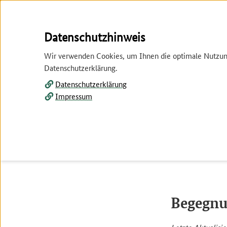
Springe
Springe
Datenschutzhinweis
zur
zum
Wir verwenden Cookies, um Ihnen die optimale Nutzung 
Hauptnavigation
Inhalt
Datenschutzerklärung.
Datenschutzerklärung
Impressum
Tier und Pflanze
Wirtschaft
Tier und Pflanze
Tier
Bi
Begegnu