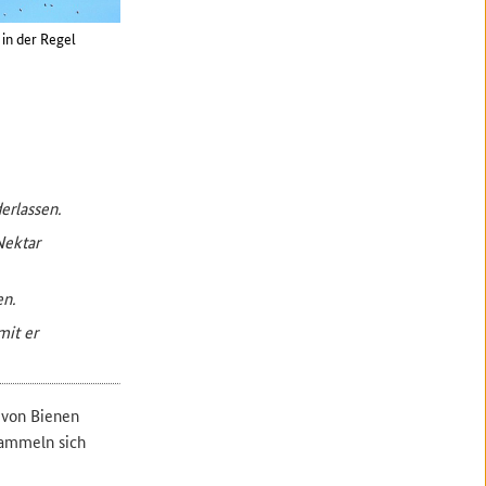
in der Regel
erlassen.
Nektar
en.
mit er
 von Bienen
 sammeln sich