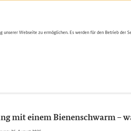
unserer Webseite zu ermöglichen. Es werden für den Betrieb der Sei
Umwelt
Garten
Einkauf
Infothek
enen
Begegnung mit einem Bienenschwarm – was tun?
ng mit einem Bienenschwarm – w