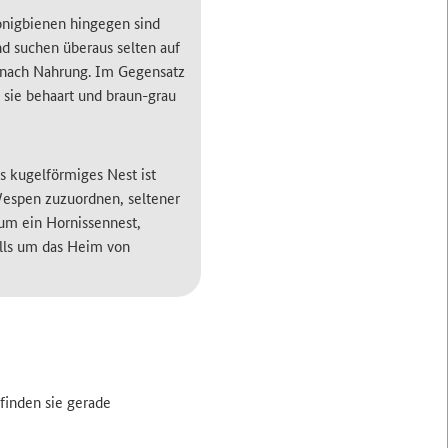
onigbienen hingegen sind
und suchen überaus selten auf
l nach Nahrung. Im Gegensatz
sie behaart und braun-grau
es kugelförmiges Nest ist
Wespen zuzuordnen, seltener
 um ein Hornissennest,
alls um das Heim von
finden sie gerade