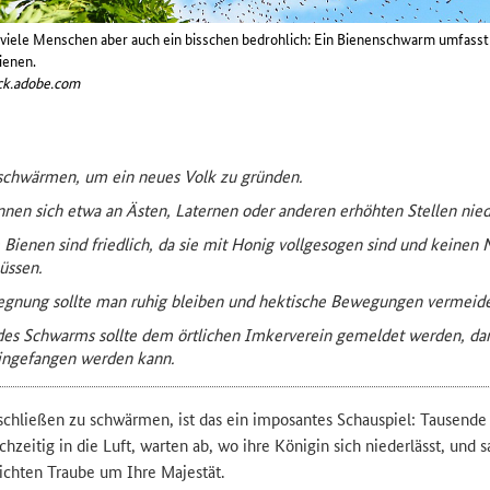
 viele Menschen aber auch ein bisschen bedrohlich: Ein Bienenschwarm umfasst 
ienen.
ck.adobe.com
schwärmen, um ein neues Volk zu gründen.
en sich etwa an Ästen, Laternen oder anderen erhöhten Stellen nied
ienen sind friedlich, da sie mit Honig vollgesogen sind und keinen 
üssen.
egnung sollte man ruhig bleiben und hektische Bewegungen vermeid
des Schwarms sollte dem örtlichen Imkerverein gemeldet werden, da
ingefangen werden kann.
hließen zu schwärmen, ist das ein imposantes Schauspiel: Tausende
chzeitig in die Luft, warten ab, wo ihre Königin sich niederlässt, und
dichten Traube um Ihre Majestät.