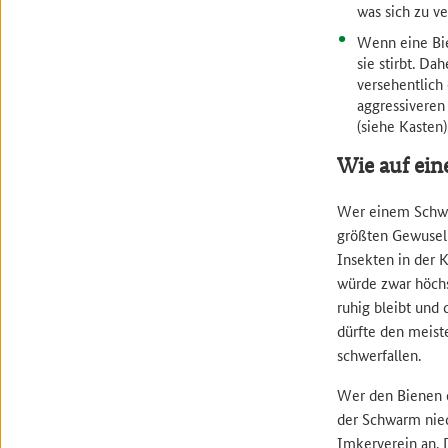
was sich zu ve
Wenn eine Bie
sie stirbt. Da
versehentlich
aggressiveren
(siehe Kasten)
Wie auf ein
Wer einem Schwa
größten Gewusel 
Insekten in der 
würde zwar höchs
ruhig bleibt und 
dürfte den meist
schwerfallen.
Wer den Bienen e
der Schwarm nied
Imkerverein an. 