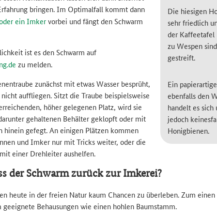
 Erfahrung bringen. Im Optimalfall kommt dann
Die hiesigen H
oder ein Imker
vorbei und fängt den Schwarm
sehr friedlich 
der Kaffeetafe
zu Wespen sind 
ichkeit ist es den Schwarm auf
gestreift.
ng.de
zu melden.
enentraube zunächst mit etwas Wasser besprüht,
Ein papierartig
nicht auffliegen. Sitzt die Traube beispielsweise
ebenfalls den 
erreichenden, höher gelegenen Platz, wird sie
handelt es sich
 darunter gehaltenen Behälter geklopft oder mit
jedoch keinesf
 hinein gefegt. An einigen Plätzen kommen
Honigbienen.
nnen und Imker nur mit Tricks weiter, oder die
it einer Drehleiter aushelfen.
 der Schwarm zurück zur Imkerei?
n heute in der freien Natur kaum Chancen zu überleben. Zum einen 
um geeignete Behausungen wie einen hohlen Baumstamm.