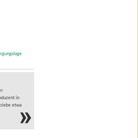
orgungslage
er
oduzent in
triebe etwa