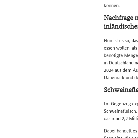
können.
Nachfrage n
inländische
Nun ist es so, d
essen wollen, al
benötigte Menge 
in Deutschland 
2024 aus dem Aus
Dänemark und de
Schweinefle
Im Gegenzug exp
Schweinefleisch.
das rund 2,2 Mil
Dabei handelt es
Schweins, die vo