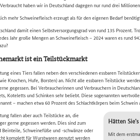
 Verbraucht haben wir in Deutschland dagegen nur rund drei Millione
lich mehr Schweinefleisch erzeugt als für den eigenen Bedarf benötigt
tschland damit einen Selbstversorgungsgrad von rund 135 Prozent. T
jedes Jahr große Mengen an Schweinefleisch – 2024 waren es rund 94
azu?
emarkt ist ein Teilstückmarkt
htung eines Tiers fallen neben den verschiedenen essbaren Teilstücken
ie Knochen, Hufe, Borsten) an. Nicht alle essbaren Teilstücke werde
rne gegessen. Bei Verbraucherinnen und Verbrauchern in Deutschland
lets, Koteletts und Schinken sehr beliebt. Diese sogenannten wertvoll
enannt – machen etwa 60 Prozent des Schlachtkörpers beim Schwein 
tung fallen aber auch Teilstücke an, die
Hätten Sie’s
ger gerne gegessen werden. Dies sind zum
d Beinteile, Schweinefüße und -schwänze oder
Mit dem erstma
icht komplett für Wurstwaren genutzt werden