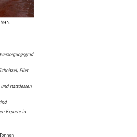
ehren.
stversorgungsgrad
chnitzel, Filet
und stattdessen
ind.
en Exporte in
 Tonnen