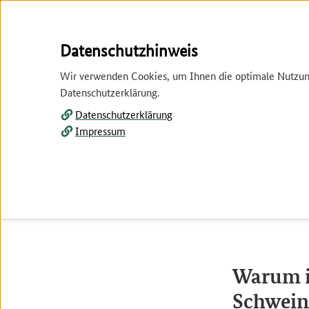
Springe
Springe
Datenschutzhinweis
zur
zum
Wir verwenden Cookies, um Ihnen die optimale Nutzung 
Hauptnavigation
Inhalt
Datenschutzerklärung.
Datenschutzerklärung
Impressum
Tier und Pflanze
Wirtschaft
Wirtschaft
Agrarmärkte
Warum i
Schweine