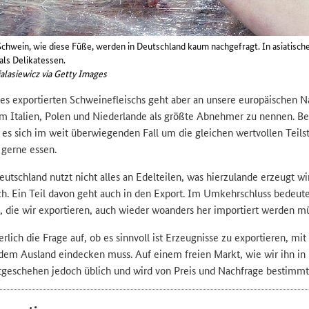
chwein, wie diese Füße, werden in Deutschland kaum nachgefragt. In asiatisch
als Delikatessen.
alasiewicz via Getty Images
des exportierten Schweinefleischs geht aber an unsere europäischen N
lem Italien, Polen und Niederlande als größte Abnehmer zu nennen. Be
 es sich im weit überwiegenden Fall um die gleichen wertvollen Teilst
 gerne essen.
eutschland nutzt nicht alles an Edelteilen, was hierzulande erzeugt wi
h. Ein Teil davon geht auch in den Export. Im Umkehrschluss bedeutet
e, die wir exportieren, auch wieder woanders her importiert werden m
rlich die Frage auf, ob es sinnvoll ist Erzeugnisse zu exportieren, mi
dem Ausland eindecken muss. Auf einem freien Markt, wie wir ihn in 
tgeschehen jedoch üblich und wird von Preis und Nachfrage bestimmt