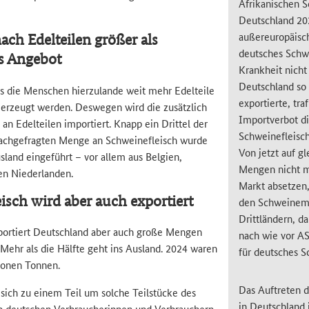
Afrikanischen S
Deutschland 20
außereuropäisc
ach Edelteilen größer als
deutsches Schwe
s Angebot
Krankheit nicht
Deutschland so
ass die Menschen hierzulande weit mehr Edelteile
exportierte, tra
s erzeugt werden. Deswegen wird die zusätzlich
Importverbot d
an Edelteilen importiert. Knapp ein Drittel der
Schweinefleisc
nachgefragten Menge an Schweinefleisch wurde
Von jetzt auf g
land eingeführt – vor allem aus Belgien,
Mengen nicht m
n Niederlanden.
Markt absetzen,
isch wird aber auch exportiert
den Schweinemä
Drittländern, d
ortiert Deutschland aber auch große Mengen
nach wie vor A
 Mehr als die Hälfte geht ins Ausland. 2024 waren
für deutsches S
lionen Tonnen.
Das Auftreten 
 sich zu einem Teil um solche Teilstücke des
in Deutschland 
n deutschen Verbraucherinnen und Verbrauchern