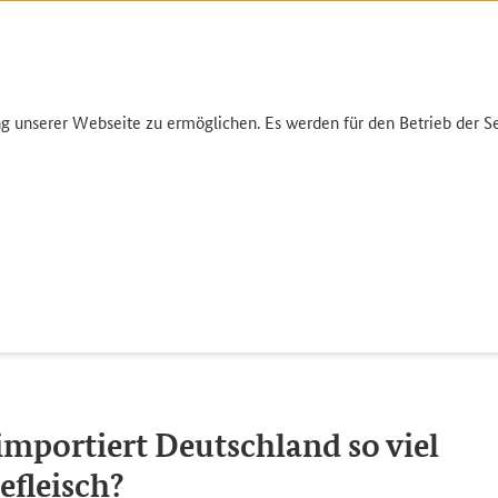
unserer Webseite zu ermöglichen. Es werden für den Betrieb der Sei
Umwelt
Garten
Einkauf
Infothek
Markt und Versorgung
Warum importiert Deutschland so viel S
mportiert Deutschland so viel
fleisch?