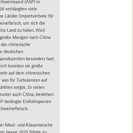
chweinepest (ASP) in
20 verhängten viele
he Länder Importverbote für
inefleisch, um sich die
 ins Land zu holen. Weil
 große Mengen nach China
f das chinesische
ie deutschen
hproduzenten besonders hart.
leich konnten sie große
ehr auf dem chinesischen
 was für Turbulenzen auf
rkten sorgte. In vielen
arunter auch China, bestehen
SP-bedingte Einfuhrsperren
chweinefleisch.
der Maul- und Klauenseuche
im Januar 2025 führte zu