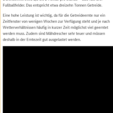
Fußballfelder. Das entspricht etwa dreizehn Tonnen Getreide.
Eine hohe Leistung ist wichtig, da für die Getreideernte nur ein
Zeitfenster von wenigen Wochen zur Verfügung steht und je nach
Wetterverhältnissen häufig in kurzer Zeit möglichst viel geerntet
werden muss. Zudem sind Mähdrescher sehr teuer und müssen
deshalb in der Erntezeit gut ausgelastet werden.