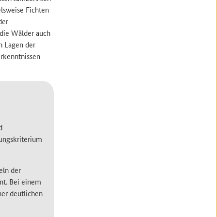
elsweise Fichten
der
 die Wälder auch
en Lagen der
Erkenntnissen
d
lungskriterium
eln der
nt. Bei einem
ner deutlichen