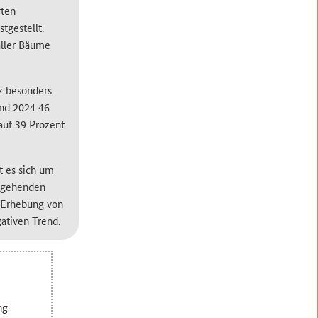
rten
tgestellt.
aller Bäume
nz besonders
end 2024 46
 auf 39 Prozent
t es sich um
ergehenden
H-Erhebung von
ativen Trend.
ng