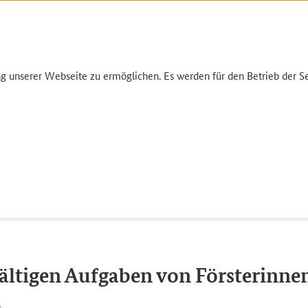
unserer Webseite zu ermöglichen. Es werden für den Betrieb der Sei
Umwelt
Garten
Einkauf
Infothek
Nutzpflanzen allgemein
Die vielfältigen Aufgaben von Förster
fältigen Aufgaben von Försterinne
n