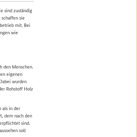
ie sind zuständig
schaffen sie
etrieb mit. Bei
ungen wie
rch den Menschen.
 den eigenen
 Dabei wurden
der Rohstoff Holz
 als in der
ft, dem nach den
pflichtet sind.
aussehen soll