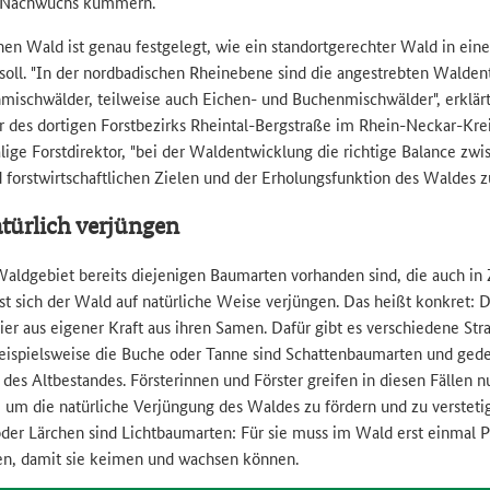
n Nachwuchs kümmern.
chen Wald ist genau festgelegt, wie ein standortgerechter Wald in e
soll. "In der nordbadischen Rheinebene sind die angestrebten Walde
nmischwälder, teilweise auch Eichen- und Buchenmischwälder", erklärt
 des dortigen Forstbezirks Rheintal-Bergstraße im Rhein-Neckar-Kreis
lige Forstdirektor, "bei der Waldentwicklung die richtige Balance zwi
 forstwirtschaftlichen Zielen und der Erholungsfunktion des Waldes zu
türlich verjüngen
ldgebiet bereits diejenigen Baumarten vorhanden sind, die auch in 
ässt sich der Wald auf natürliche Weise verjüngen. Das heißt konkret:
ier aus eigener Kraft aus ihren Samen. Dafür gibt es verschiedene St
ispielsweise die Buche oder Tanne sind Schattenbaumarten und gede
es Altbestandes. Försterinnen und Förster greifen in diesen Fällen n
 um die natürliche Verjüngung des Waldes zu fördern und zu versteti
oder Lärchen sind Lichtbaumarten: Für sie muss im Wald erst einmal P
en, damit sie keimen und wachsen können.