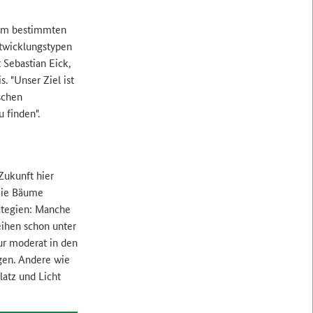
inem bestimmten
ntwicklungstypen
 Sebastian Eick,
. "Unser Ziel ist
schen
 finden".
Zukunft hier
 Die Bäume
rategien: Manche
ihen schon unter
ur moderat in den
gen. Andere wie
latz und Licht