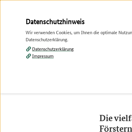
Springe
Springe
Datenschutzhinweis
zur
zum
Wir verwenden Cookies, um Ihnen die optimale Nutzung 
Hauptnavigation
Inhalt
Datenschutzerklärung.
Datenschutzerklärung
Impressum
Tier und Pflanze
Wirtschaft
Tier und Pflanze
Pflanze
Die viel
Förster