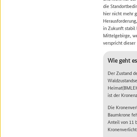
die Standortbedi
hier nicht mehr 
Herausforderung,
in Zukunft stabil
Mittelgebirge, w
verspricht diese
Wie geht e
Der Zustand de
Waldzustandse
Heimat(BMLEH) 
ist der Kronen
Die Kronenverl
Baumkrone feh
Anteil von 11 
Kronenverlicht