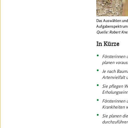
Das Auswählen und 
Aufgabenspektrum v
Quelle: Robert Kn
In Kürze
Försterinnen 
planen voraus
Je nach Bauma
Artenvielfalt 
Sie pflegen W
Erholungseinri
Försterinnen 
Krankheiten w
Sie planen di
durchzuführen