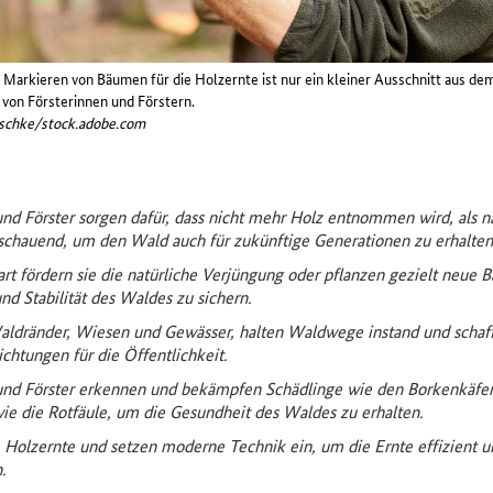
Markieren von Bäumen für die Holzernte ist nur ein kleiner Ausschnitt aus de
on Försterinnen und Förstern.
eschke/stock.adobe.com
und Förster sorgen dafür, dass nicht mehr Holz entnommen wird, als n
schauend, um den Wald auch für zukünftige Generationen zu erhalten.
rt fördern sie die natürliche Verjüngung oder pflanzen gezielt neue
und Stabilität des Waldes zu sichern.
aldränder, Wiesen und Gewässer, halten Waldwege instand und schaf
chtungen für die Öffentlichkeit.​
und Förster erkennen und bekämpfen Schädlinge wie den Borkenkäfe
ie die Rotfäule, um die Gesundheit des Waldes zu erhalten.
e Holzernte und setzen moderne Technik ein, um die Ernte effizient u
.