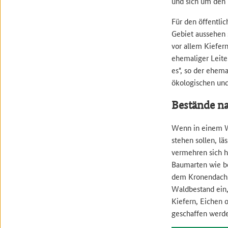
und sich um de
Für den öffentli
Gebiet aussehen 
vor allem Kiefer
ehemaliger Leiter
es", so der ehema
ökologischen und
Bestände na
Wenn in einem Wa
stehen sollen, l
vermehren sich h
Baumarten wie be
dem Kronendach d
Waldbestand ein,
Kiefern, Eichen 
geschaffen werd