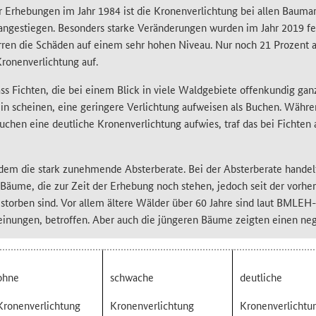
r Erhebungen im Jahr 1984 ist die Kronenverlichtung bei allen Bauma
 angestiegen. Besonders starke Veränderungen wurden im Jahr 2019 fes
ren die Schäden auf einem sehr hohen Niveau. Nur noch 21 Prozent 
ronenverlichtung auf.
 dass Fichten, die bei einem Blick in viele Waldgebiete offenkundig ga
ein scheinen, eine geringere Verlichtung aufweisen als Buchen. Währ
Buchen eine deutliche Kronenverlichtung aufwies, traf das bei Fichten
zudem die stark zunehmende Absterberate. Bei der Absterberate handel
 Bäume, die zur Zeit der Erhebung noch stehen, jedoch seit der vorh
torben sind. Vor allem ältere Wälder über 60 Jahre sind laut BMLE
inungen, betroffen. Aber auch die jüngeren Bäume zeigten einen neg
ohne
schwache
deutliche
Kronenverlichtung
Kronenverlichtung
Kronenverlichtu