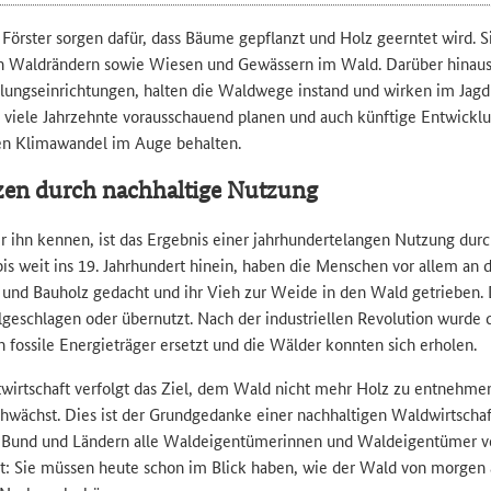
Förster sorgen dafür, dass Bäume gepflanzt und Holz geerntet wird. S
on Waldrändern sowie Wiesen und Gewässern im Wald. Darüber hinaus 
lungseinrichtungen, halten die Waldwege instand und wirken im Jagdb
 viele Jahrzehnte vorausschauend planen und auch künftige Entwickl
en Klimawandel im Auge behalten.
zen durch nachhaltige Nutzung
r ihn kennen, ist das Ergebnis einer jahrhundertelangen Nutzung du
bis weit ins 19. Jahrhundert hinein, haben die Menschen vor allem an
 und Bauholz gedacht und ihr Vieh zur Weide in den Wald getrieben.
lgeschlagen oder übernutzt. Nach der industriellen Revolution wurde 
fossile Energieträger ersetzt und die Wälder konnten sich erholen.
twirtschaft verfolgt das Ziel, dem Wald nicht mehr Holz zu entnehmen
chwächst. Dies ist der Grundgedanke einer nachhaltigen Waldwirtscha
Bund und Ländern alle Waldeigentümerinnen und Waldeigentümer ver
t: Sie müssen heute schon im Blick haben, wie der Wald von morgen 