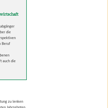
wirtschaft
ulabgänger
ber die
rspektiven
m Beruf
ebenen
t auch die
htung zu lenken
sten Jahrzehnten