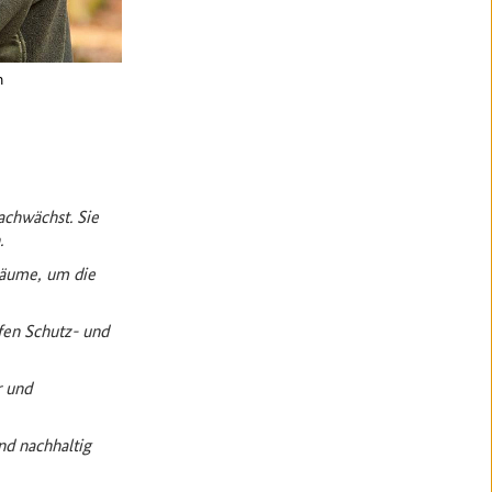
m
achwächst. Sie
​
 Bäume, um die
fen Schutz- und
r und
nd nachhaltig