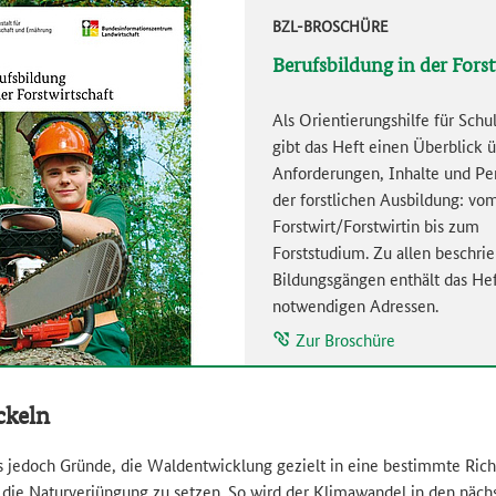
BZL-BROSCHÜRE
Berufsbildung in der Forst
Als Orientierungshilfe für Sch
gibt das Heft einen Überblick ü
Anforderungen, Inhalte und Pe
der forstlichen Ausbildung: vo
Forstwirt/Forstwirtin bis zum
Forststudium. Zu allen beschri
Bildungsgängen enthält das Hef
notwendigen Adressen.
Zur Broschüre
ckeln
 jedoch Gründe, die Waldentwicklung gezielt in eine bestimmte Ric
f die Naturverjüngung zu setzen. So wird der Klimawandel in den näch