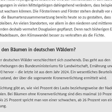
ngungen in vielen Mittelgebirgen dahingehend verändern, dass beispi
gut wachsen können. Die Försterinnen und Förster stehen deshalb vor 
 die Baumartenzusammensetzung bereits heute so zu gestalten, dass
 bleiben. An vielen Standorten, vor allem in den niederen und mittler
erden deshalb vermehrt Douglasien gepflanzt. Denn nach bisherigen 
r Nadelbaum, den Klimawandel besser zu verkraften als die Fichte.
s den Bäumen in deutschen Wäldern?
r deutschen Wälder verschlechtert sich zusehends. Das geht aus den
rhebungen des Bundesministeriums für Landwirtschaft, Ernährung un
hervor – die letzte ist aus dem Jahr 2024. Ein wesentliches Beurtei
zustand, der über die sogenannte Kronenverlichtung ermittelt wird.
ichtung gibt an, wie viel Prozent des Laubs beziehungsweise der Nad
len. Bei Bäumen ohne Kronenverlichtung sind dies maximal 10 Proze
bis 25 Prozent spricht man von einer schwachen, ab 26 Prozent von ei
ung.